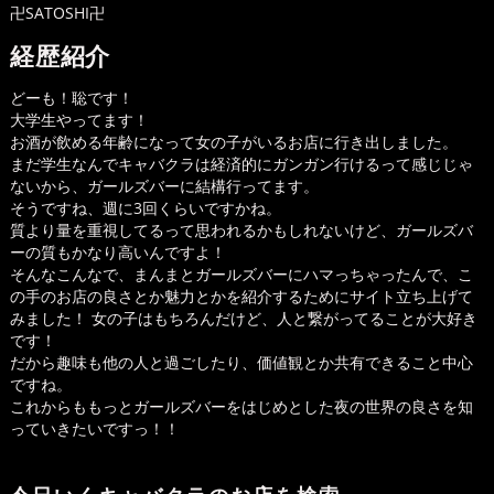
卍SATOSHI卍
経歴紹介
どーも！聡です！
大学生やってます！
お酒が飲める年齢になって女の子がいるお店に行き出しました。
まだ学生なんでキャバクラは経済的にガンガン行けるって感じじゃ
ないから、ガールズバーに結構行ってます。
そうですね、週に3回くらいですかね。
質より量を重視してるって思われるかもしれないけど、ガールズバ
ーの質もかなり高いんですよ！
そんなこんなで、まんまとガールズバーにハマっちゃったんで、こ
の手のお店の良さとか魅力とかを紹介するためにサイト立ち上げて
みました！ 女の子はもちろんだけど、人と繋がってることが大好き
です！
だから趣味も他の人と過ごしたり、価値観とか共有できること中心
ですね。
これからももっとガールズバーをはじめとした夜の世界の良さを知
っていきたいですっ！！