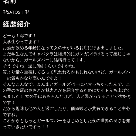
名前
卍SATOSHI卍
経歴紹介
どーも！聡です！
大学生やってます！
お酒が飲める年齢になって女の子がいるお店に行き出しました。
まだ学生なんでキャバクラは経済的にガンガン行けるって感じじゃ
ないから、ガールズバーに結構行ってます。
そうですね、週に3回くらいですかね。
質より量を重視してるって思われるかもしれないけど、ガールズバ
ーの質もかなり高いんですよ！
そんなこんなで、まんまとガールズバーにハマっちゃったんで、こ
の手のお店の良さとか魅力とかを紹介するためにサイト立ち上げて
みました！ 女の子はもちろんだけど、人と繋がってることが大好き
です！
だから趣味も他の人と過ごしたり、価値観とか共有できること中心
ですね。
これからももっとガールズバーをはじめとした夜の世界の良さを知
っていきたいですっ！！